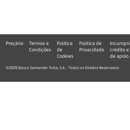
Preçário
Termos e
Política
Política de
Incumpr
Condições
de
Privacidade
crédito e
Cookies
de apoio
©2026 Banco Santander Totta, S.A. - Todos os Direitos Reservados